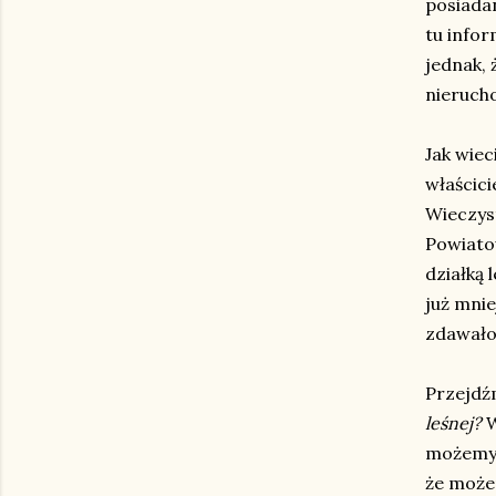
posiadan
tu infor
jednak,
nieruch
Jak wiec
właścici
Wieczyst
Powiatow
działką 
już mnie
zdawało.
Przejdźm
leśnej?
W
możemy 
że może