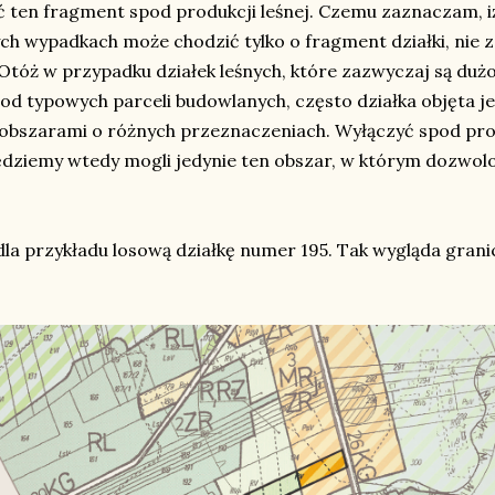
ć ten fragment spod produkcji leśnej. Czemu zaznaczam, i
ch wypadkach może chodzić tylko o fragment działki, nie za
Otóż w przypadku działek leśnych, które zazwyczaj są duż
od typowych parceli budowlanych, często działka objęta je
 obszarami o różnych przeznaczeniach. Wyłączyć spod pro
ędziemy wtedy mogli jedynie ten obszar, w którym dozwolo
la przykładu losową działkę numer 195. Tak wygląda grani