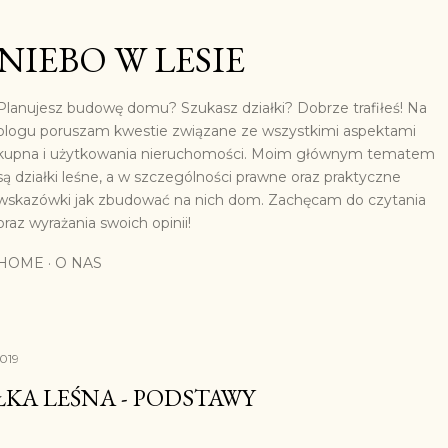
Przejdź do głównej zawartości
NIEBO W LESIE
Planujesz budowę domu? Szukasz działki? Dobrze trafiłeś! Na
blogu poruszam kwestie związane ze wszystkimi aspektami
kupna i użytkowania nieruchomości. Moim głównym tematem
są działki leśne, a w szczególności prawne oraz praktyczne
wskazówki jak zbudować na nich dom. Zachęcam do czytania
oraz wyrażania swoich opinii!
HOME
O NAS
2019
ŁKA LEŚNA - PODSTAWY