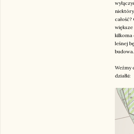
wyłączy
niektóry
całość? 
większe 
kilkoma
leśnej b
budowa.
Weźmy d
działki: