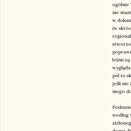
ogólnie 
nie mam
w dokum
(w skró
regional
stworzo
poprawn
leśniczą
wygląda 
pól to s
jeśli ni
niego do
Podsumo
według w
zieloneg
domu. Po