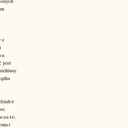
ionych
em
 z
i
wa
 jest
zieliśmy
zątku
działce
ów,
cza to,
nia i