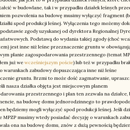
ałcić w budowlane, tak i w przypadku działek leśnych prze
niem pozwolenia na budowę musimy wyłączyć fragment (b
działki spod produkcji leśnej. Wyłączenia tego możemy do
 podstawie zgody uzyskanej od dyrektora Regionalnej Dyre
aństwowych. Podstawą do wydania takiej zgody (choć wcale
em) jest inne niż leśne przeznaczenie gruntu w obowiązu
wym planie zagospodarowania przestrzennego (temat M
łem już we
wcześniejszym poście
) lub też w przypadku br
 o warunkach zabudowy dopuszczająca inne niż leśne
czenie gruntu. Brzmi to może dość zagmatwanie, upraszc
Jeśli nasza działka objęta jest miejscowym planem
darowania przestrzennego i plan ten zezwala na działce, 
gmencie, na budowę domu jednorodzinnego to prawdopodo
en będziemy mogli wyłączyć spod produkcji leśnej. Jeśli dzi
e MPZP musimy wtedy posiadać decyzję o warunkach zabu
ozwala ona na budowę domu, znów z dużą pewnością będzie