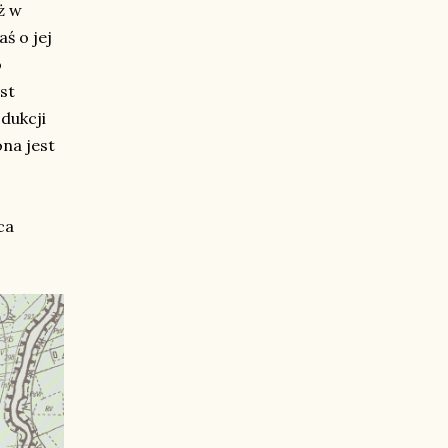
ż w
ś o jej
o
st
dukcji
na jest
ca