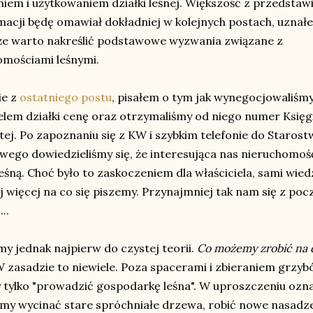
iem i użytkowaniem działki leśnej. Większość z przedstaw
macji będę omawiał dokładniej w kolejnych postach, uznał
 że warto nakreślić podstawowe wyzwania związane z
omościami leśnymi.
ie z
ostatniego postu
, pisałem o tym jak wynegocjowaliśmy
elem działki cenę oraz otrzymaliśmy od niego numer Księg
ej. Po zapoznaniu się z KW i szybkim telefonie do Starost
ego dowiedzieliśmy się, że interesująca nas nieruchomość
leśną. Choć było to zaskoczeniem dla właściciela, sami wied
j więcej na co się piszemy. Przynajmniej tak nam się z poc
..
y jednak najpierw do czystej teorii.
Co możemy zrobić na 
 zasadzie to niewiele. Poza spacerami i zbieraniem grzyb
tylko "prowadzić gospodarkę leśna". W uproszczeniu ozna
my wycinać stare spróchniałe drzewa, robić nowe nasadze