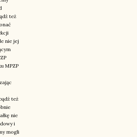
d
ądź też
konać
kcji
 nie jej
jącym
PZP
aku MPZP
zając
bądź też
bnie
ałkę nie
dowy i
my mogli