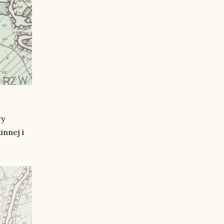
wy
nnej i