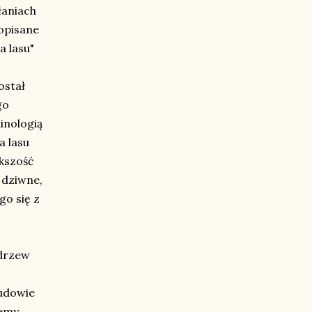
łaniach
opisane
 lasu"
ostał
go
inologią
a lasu
ększość
 dziwne,
go się z
 drzew
budowie
cemy