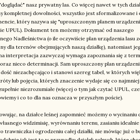
"doglądać" nasz prywatny las. Co więcej nawet w tych dzia
y kompletnej dowolności, wszystko jest sformalizowane i 
encie, który nazywa się "uproszczonym planem urządzenia
cie UPUL). Dokument ten możemy otrzymać od naszego
nego Nadleśnictwa (o ile oczywiście plan urządzenia lasu z
ny dla terenów obejmujących naszą działkę), natomiast je
a interpretacja zazwyczaj wymaga zapoznania się z term
 oraz nieco determinacji. Sam uproszczony plan urządzeni
dość niezachęcająco i stanowi szereg tabel, w których wi
króty lub pojęcia, których znaczenie wydaje się co najmniej
e zupełnie niezrozumiałe (więcej o tym jak czytać UPUL, cze
wiemy i co to dla nas oznacza w przyszłym poście).
wując, na działce leśnej zapomnieć możemy o wycinaniu
łasnego widzimisię, wyrównaniu terenu, zasianiu idealnie
o trawniczka i ogrodzeniu całej działki, nie mówiąc już o 
dobnie jak jest to w przypadku działek rolnych, które ch