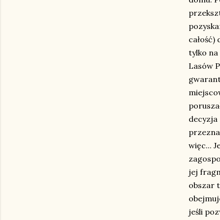
przekszt
pozyska
całość) 
tylko na
Lasów P
gwarant
miejsco
porusza
decyzja
przezna
więc... 
zagospo
jej fra
obszar t
obejmuj
jeśli p