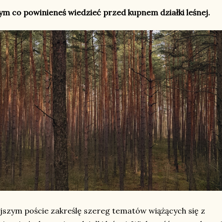
tym co powinieneś wiedzieć przed kupnem działki leśnej.
jszym poście zakreślę szereg tematów wiążących się z